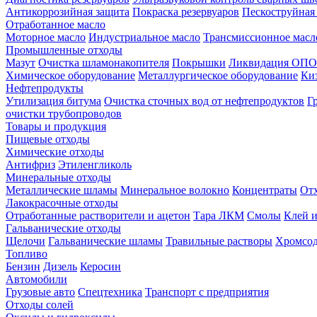
Антикоррозийная защита
Покраска резервуаров
Пескоструйная
Отработанное масло
Моторное масло
Индустриальное масло
Трансмиссионное масл
Промышленные отходы
Мазут
Очистка шламонакопителя
Покрышки
Ликвидация ОПО
Химическое оборудование
Металлургическое оборудование
Ки
Нефтепродукты
Утилизация битума
Очистка сточных вод от нефтепродуктов
Г
очистки трубопроводов
Товары и продукция
Пищевые отходы
Химические отходы
Антифриз
Этиленгликоль
Минеральные отходы
Металлические шламы
Минеральное волокно
Концентраты
Отх
Лакокрасочные отходы
Отработанные растворители и ацетон
Тара ЛКМ
Смолы
Клей и
Гальванические отходы
Щелочи
Гальванические шламы
Травильные растворы
Хромсод
Топливо
Бензин
Дизель
Керосин
Автомобили
Грузовые авто
Спецтехника
Транспорт с предприятия
Отходы солей