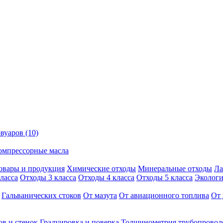
вуаров (10)
омпрессорные масла
овары и продукция
Химические отходы
Минеральные отходы
Ла
ласса
Отходы 3 класса
Отходы 4 класса
Отходы 5 класса
Экологи
Гальванических стоков
От мазута
От авиационного топлива
От 
ов и стенок
Градуировка и поверка
Толщинометрия трубопровод