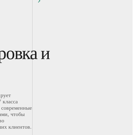
ровка и
ирует
 класса
 современные
ами, чтобы
во
ших клиентов.