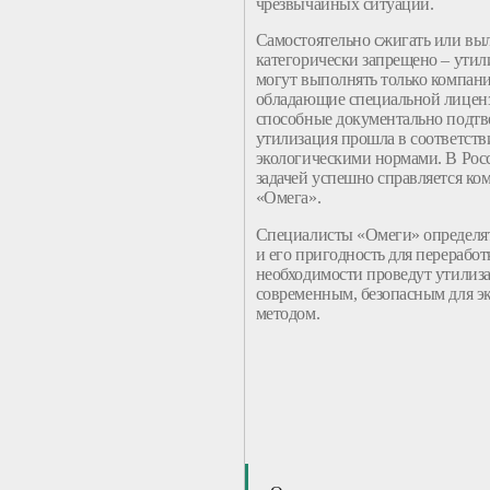
чрезвычайных ситуаций.
Самостоятельно сжигать или выл
категорически запрещено – утил
могут выполнять только компани
обладающие специальной лиценз
способные документально подтве
утилизация прошла в соответств
экологическими нормами. В Росс
задачей успешно справляется ко
«Омега».
Специалисты «Омеги» определят
и его пригодность для переработ
необходимости проведут утилиз
современным, безопасным для э
методом.