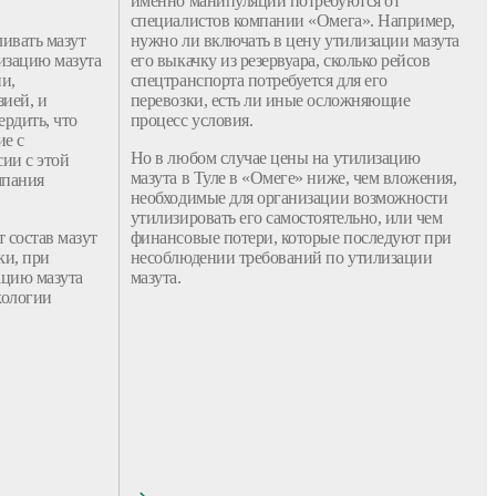
именно манипуляции потребуются от
специалистов компании «Омега». Например,
ивать мазут
нужно ли включать в цену утилизации мазута
изацию мазута
его выкачку из резервуара, сколько рейсов
и,
спецтранспорта потребуется для его
ией, и
перевозки, есть ли иные осложняющие
рдить, что
процесс условия.
ие с
Но в любом случае цены на утилизацию
ии с этой
мазута в Туле в «Омеге» ниже, чем вложения,
мпания
необходимые для организации возможности
утилизировать его самостоятельно, или чем
 состав мазут
финансовые потери, которые последуют при
ки, при
несоблюдении требований по утилизации
ацию мазута
мазута.
кологии