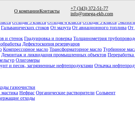
+7 (343) 372-51-77
О компании
Контакты
вуаров (10)
info@omega-ekb.com
овары и продукция
Химические отходы
Минеральные отходы
Ла
ласса
Отходы 3 класса
Отходы 4 класса
Отходы 5 класса
Экологи
Гальванических стоков
От мазута
От авиационного топлива
От 
ов и стенок
Градуировка и поверка
Толщинометрия трубопровод
 обработка
Дефектоскопия резервуаров
о
Компрессорное масло
Трансформаторное масло
Турбинное мас
Демонтаж и ликвидация промышленных объектов
Переработка
зельгур
Олигомеры
рунт и песок, загрязненные нефтепродуктами
Откачка нефтепрод
оды газоочистки
 мастика
Нефрас
Органические растворители
Сольвент
ержащие отходы