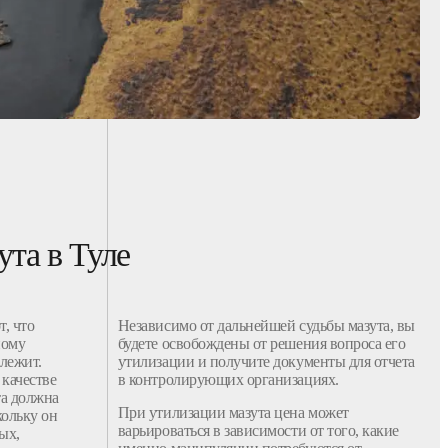
ута в Туле
т, что
Независимо от дальнейшей судьбы мазута, вы
ному
будете освобождены от решения вопроса его
длежит.
утилизации и получите документы для отчета
 качестве
в контролирующих организациях.
та должна
При утилизации мазута цена может
кольку он
варьироваться в зависимости от того, какие
ых,