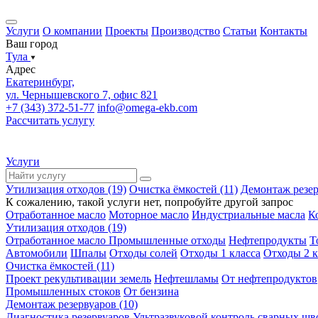
Услуги
О компании
Проекты
Производство
Статьи
Контакты
Ваш город
Тула
Адрес
Екатеринбург,
ул. Чернышевского 7, офис 821
+7 (343) 372-51-77
info@omega-ekb.com
Рассчитать услугу
Услуги
Утилизация отходов (19)
Очистка ёмкостей (11)
Демонтаж резер
К сожалению, такой услуги нет, попробуйте другой запрос
Отработанное масло
Моторное масло
Индустриальные масла
К
Утилизация отходов (19)
Отработанное масло
Промышленные отходы
Нефтепродукты
Т
Автомобили
Шпалы
Отходы солей
Отходы 1 класса
Отходы 2 к
Очистка ёмкостей (11)
Проект рекультивации земель
Нефтешламы
От нефтепродуктов
Промышленных стоков
От бензина
Демонтаж резервуаров (10)
Диагностика резервуаров
Ультразвуковой контроль сварных шв