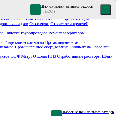
Шаблон заявки на вывоз отходов
( . DOC )
кокрасочные отходы
Гальванические отходы
Топливо
ческий консалтинг
Разработка паспортов отходов
донных осадков
От солярки
От кислот и щелочей
ов
Очистка трубопроводов
Ремонт резервуаров
ло
Гидравлическое масло
Промышленное масло
 шламов
Промышленное оборудование
Силикагель
Сорбенты
уктов
СОЖ
Мазут
Отходы НПЗ
Отработанные растворы
Шлам
Шаблон заявки на вывоз отходов