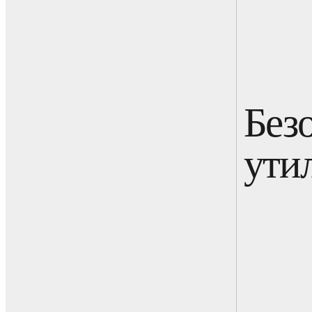
Без
ути