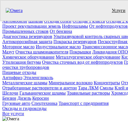
Услуги
Утилизация отходов (19)
Очистка ёмкостей (11)
Демонтаж резер
Отработанное масло
Промышленные отходы
Нефтепродукты
Т
Автомобили
Шпалы
Отходы солей
Отходы 1 класса
Отходы 2 к
Проект рекультивации земель
Нефтешламы
От нефтепродуктов
Промышленных стоков
От бензина
Диагностика резервуаров
Ультразвуковой контроль сварных шв
Антикоррозийная защита
Покраска резервуаров
Пескоструйная
Моторное масло
Индустриальное масло
Трансмиссионное масл
Мазут
Очистка шламонакопителя
Покрышки
Ликвидация ОПО
Химическое оборудование
Металлургическое оборудование
Ки
Утилизация битума
Очистка сточных вод от нефтепродуктов
Г
очистки трубопроводов
Пищевые отходы
Антифриз
Этиленгликоль
Металлические шламы
Минеральное волокно
Концентраты
Отх
Отработанные растворители и ацетон
Тара ЛКМ
Смолы
Клей и
Щелочи
Гальванические шламы
Травильные растворы
Хромсод
Бензин
Дизель
Керосин
Грузовые авто
Спецтехника
Транспорт с предприятия
Оксиды и гидроксиды
Все услуги