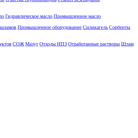
ло
Гидравлическое масло
Промышленное масло
 шламов
Промышленное оборудование
Силикагель
Сорбенты
уктов
СОЖ
Мазут
Отходы НПЗ
Отработанные растворы
Шлам