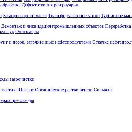
 обработка
Дефектоскопия резервуаров
о
Компрессорное масло
Трансформаторное масло
Турбинное мас
Демонтаж и ликвидация промышленных объектов
Переработка
зельгур
Олигомеры
рунт и песок, загрязненные нефтепродуктами
Откачка нефтепрод
оды газоочистки
 мастика
Нефрас
Органические растворители
Сольвент
ержащие отходы