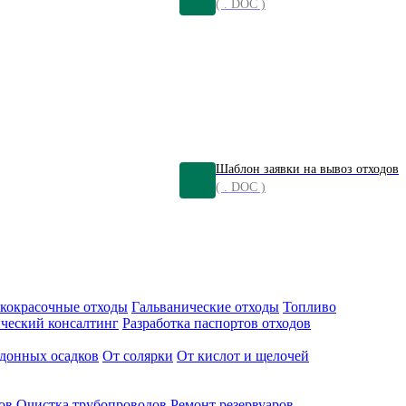
( . DOC )
Шаблон заявки на вывоз отходов
( . DOC )
кокрасочные отходы
Гальванические отходы
Топливо
ческий консалтинг
Разработка паспортов отходов
донных осадков
От солярки
От кислот и щелочей
ов
Очистка трубопроводов
Ремонт резервуаров